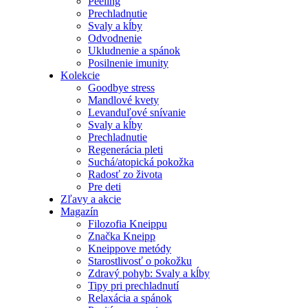
Peeling
Prechladnutie
Svaly a kĺby
Odvodnenie
Ukludnenie a spánok
Posilnenie imunity
Kolekcie
Goodbye stress
Mandlové kvety
Levanduľové snívanie
Svaly a kĺby
Prechladnutie
Regenerácia pleti
Suchá/atopická pokožka
Radosť zo života
Pre deti
Zľavy a akcie
Magazín
Filozofia Kneippu
Značka Kneipp
Kneippove metódy
Starostlivosť o pokožku
Zdravý pohyb: Svaly a kĺby
Tipy pri prechladnutí
Relaxácia a spánok