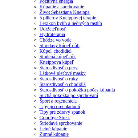
Pozitívna energia
Kúpanie a sprchovanie
Život Sebastiana Kneippa
5 pilierov Kneippovej terapie
Lexikon bylín a liečivých rastlín
Udržateľnosť
Hydroterapia
Chôdza vo vode
Striedavý kúpeľ nôh
Kúpeľ chodidiel
Studená kúpeľ rúk
Kneippova kúpeľ
Starostlivosť o pery
Látkové pleťové masky
Starostlivosť o ruky
Starostlivosť o chodidlá
Starostlivosť o pokožku počas kúpania
Suchá pokožka po sprchovaní
Šport a regenerácia
Tipy pri prechladnutí
Tipy pre zdravý spánok.
Goodbye Stress
Striedavé sprchovanie
Letné kúpanie
Zimné kúpanie