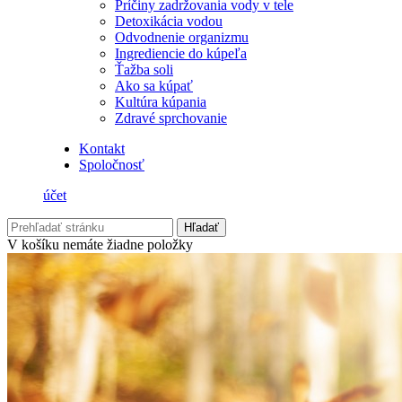
Príčiny zadržovania vody v tele
Detoxikácia vodou
Odvodnenie organizmu
Ingrediencie do kúpeľa
Ťažba soli
Ako sa kúpať
Kultúra kúpania
Zdravé sprchovanie
Kontakt
Spoločnosť
účet
Hľadať
V košíku nemáte žiadne položky