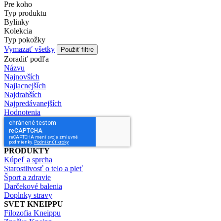
Pre koho
Typ produktu
Bylinky
Kolekcia
Typ pokožky
Vymazať všetky
Použiť filtre
Zoradiť podľa
Názvu
Najnovších
Najlacnejších
Najdrahších
Najpredávanejších
Hodnotenia
PRODUKTY
Kúpeľ a sprcha
Starostlivosť o telo a pleť
Šport a zdravie
Darčekové balenia
Doplnky stravy
SVET KNEIPPU
Filozofia Kneippu