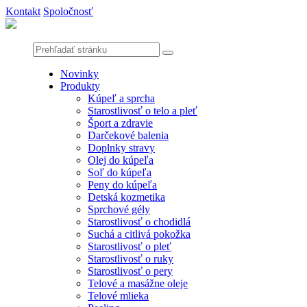
Kontakt
Spoločnosť
Novinky
Produkty
Kúpeľ a sprcha
Starostlivosť o telo a pleť
Šport a zdravie
Darčekové balenia
Doplnky stravy
Olej do kúpeľa
Soľ do kúpeľa
Peny do kúpeľa
Detská kozmetika
Sprchové gély
Starostlivosť o chodidlá
Suchá a citlivá pokožka
Starostlivosť o pleť
Starostlivosť o ruky
Starostlivosť o pery
Telové a masážne oleje
Telové mlieka