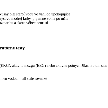
usný olej sfarbí vodu vo vani do upokojujúce
kysovo modrej farby, príjemne vonia po mäte
ozmarínu a skoro vôbec nemastí.
atórne testy
(EKG), aktivitu mozgu (EEG) alebo aktivitu potných žliaz. Potom sme i
i len vodou, mali stále rovnaké