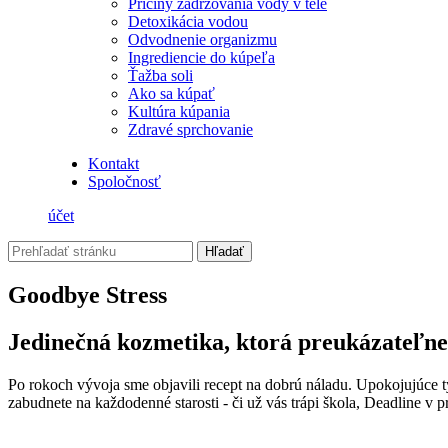
Príčiny zadržovania vody v tele
Detoxikácia vodou
Odvodnenie organizmu
Ingrediencie do kúpeľa
Ťažba soli
Ako sa kúpať
Kultúra kúpania
Zdravé sprchovanie
Kontakt
Spoločnosť
účet
Hľadať
Goodbye Stress
Jedinečná kozmetika, ktorá preukázateľne 
Po rokoch vývoja sme objavili recept na dobrú náladu. Upokojujúce
zabudnete na každodenné starosti - či už vás trápi škola, Deadline v p