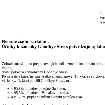
Lux
tyr
a r
Nie sme žiadni šarlatáni.
Účinky kozmetiky Goodbye Stress potvrdzujú aj labor
Zobrali sme skupinu prepracovaných ľudí a zmerali im aktivitu srdca 
vodou,
druhá polovica s výrobkami Goodbye Stress.
Po návrate z kúpeľne sme všetko zmerali znova. Tí, ktorí sa sprchoval
výsledky. Tí, ktorí použili Goodbye Stress, mali
v 95,8% prípadov pokojnejšiu hlavu,
v 95,8% prípadov nižšiu aktivitu srdca,
a v 87,5% prípadov nižšiu aktivitu potných žliaz