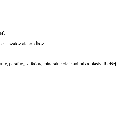
eľ.
esti svalov alebo kĺbov.
, parafíny, silikóny, minerálne oleje ani mikroplasty. Radšej