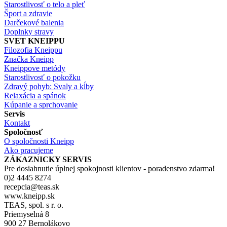
Starostlivosť o telo a pleť
Šport a zdravie
Darčekové balenia
Doplnky stravy
SVET KNEIPPU
Filozofia Kneippu
Značka Kneipp
Kneippove metódy
Starostlivosť o pokožku
Zdravý pohyb: Svaly a kĺby
Relaxácia a spánok
Kúpanie a sprchovanie
Servis
Kontakt
Spoločnosť
O spoločnosti Kneipp
Ako pracujeme
ZÁKAZNICKY SERVIS
Pre dosiahnutie úplnej spokojnosti klientov - poradenstvo zdarma!
0)2 4445 8274
recepcia@teas.sk
www.kneipp.sk
TEAS, spol. s r. o.
Priemyselná 8
900 27 Bernolákovo