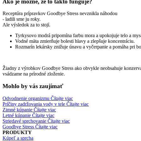
Ako je možné, že to takto funguje?
Receptúra ​​prípravkov Goodbye Stress nevznikla náhodou
​​​​​​​- ladili sme ju roky.
Ale výsledok za to stojí.
Tyrkysovo modrá pripomína farbu mora a upokojuje telo a mys
Vodné mäta zmierňuje bolesti hlavy a zlepšuje koncentráciu.
Rozmarín lekársky znižuje únavu a vyčerpanie a pomáha pri bol
Žiadny z výrobkov Goodbye Stress ako obvykle neobsahuje konzervanty
vsádzame na prírodné zloženie.
Mohlo by vás zaujímať
Odvodnenie organizmu
Čítajte viac
Príčiny zadržovania vody v tele
Čítajte viac
Zimné kúpanie
Čítajte viac
Letné kúpanie
Čítajte viac
Striedavé sprchovanie
Čítajte viac
Goodbye Stress
Čítajte viac
PRODUKTY
Kúpeľ a sprcha