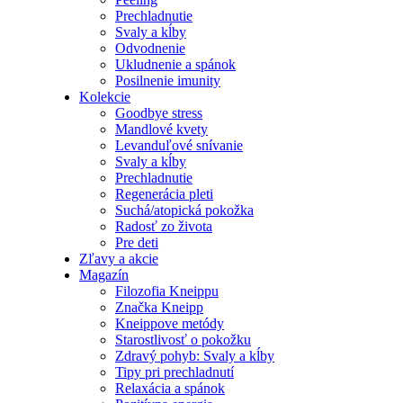
Prechladnutie
Svaly a kĺby
Odvodnenie
Ukludnenie a spánok
Posilnenie imunity
Kolekcie
Goodbye stress
Mandlové kvety
Levanduľové snívanie
Svaly a kĺby
Prechladnutie
Regenerácia pleti
Suchá/atopická pokožka
Radosť zo života
Pre deti
Zľavy a akcie
Magazín
Filozofia Kneippu
Značka Kneipp
Kneippove metódy
Starostlivosť o pokožku
Zdravý pohyb: Svaly a kĺby
Tipy pri prechladnutí
Relaxácia a spánok