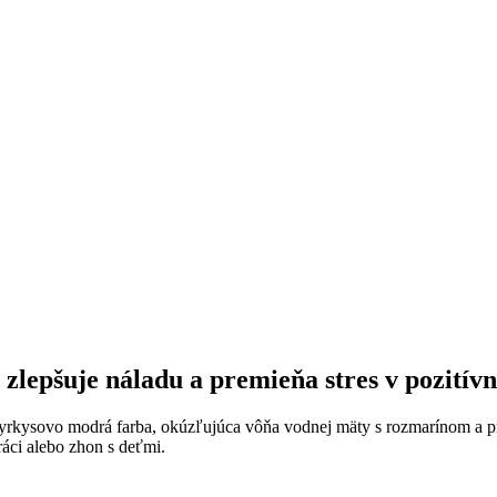
zlepšuje náladu a premieňa stres v pozitív
 tyrkysovo modrá farba, okúzľujúca vôňa vodnej mäty s rozmarínom a p
ráci alebo zhon s deťmi.