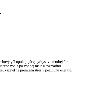
.
rchový gél upokojujúcej tyrkysovo modrej farbe
dherne vonia po vodnej mäte a rozmarínu
reukázateľne premieňa stres v pozitívnu energiu.