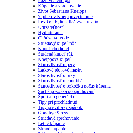
Pozitívna energia
Kúpanie a sprchovanie
Život Sebastiana Kneippa
5 pilierov Kneippovej terapie
Lexikon bylín a liečivých rastlín
Udržateľnosť
Hydroterapia
Chôdza vo vode
Striedavý kúpeľ nôh
Kúpeľ chodidiel
Studená kúpeľ rúk
Kneippova kúpeľ
Starostlivosť o pery
Látkové pleťové masky
Starostlivosť o ruky
Starostlivosť o chodidlá
Starostlivosť o pokožku počas kúpania
Suchá pokožka po sprchovaní
Šport a regenerácia
Tipy pri prechladnutí
Tipy pre zdravý spánok.
Goodbye Stress
Striedavé sprchovanie
Letné kúpanie
Zimné kúpanie