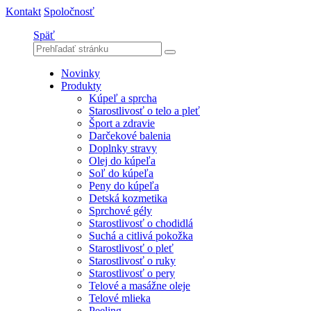
Kontakt
Spoločnosť
Späť
Novinky
Produkty
Kúpeľ a sprcha
Starostlivosť o telo a pleť
Šport a zdravie
Darčekové balenia
Doplnky stravy
Olej do kúpeľa
Soľ do kúpeľa
Peny do kúpeľa
Detská kozmetika
Sprchové gély
Starostlivosť o chodidlá
Suchá a citlivá pokožka
Starostlivosť o pleť
Starostlivosť o ruky
Starostlivosť o pery
Telové a masážne oleje
Telové mlieka
Peeling