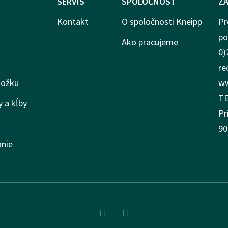
SERVIS
SPOLOČNOSŤ
ZÁ
Kontakt
O spoločnosti Kneipp
Pr
po
Ako pracujeme
0)
re
kožku
ww
TE
y a kĺby
Pr
k
90
anie