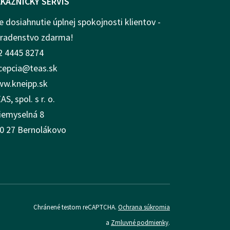
KAZNICKY SERVIS
e dosiahnutie úplnej spokojnosti klientov -
radenstvo zdarma!
2 4445 8274
cepcia@teas.sk
w.kneipp.sk
AS, spol. s r. o.
iemyselná 8
0 27 Bernolákovo
Chránené testom reCAPTCHA.
Ochrana súkromia
a
Zmluvné podmienky
.