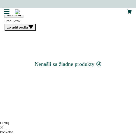
Domov
Produkty
Filtruj
Produktov
zoradiť podľa
Nenašli sa žiadne produkty 😞
Filtruj
Pre koho