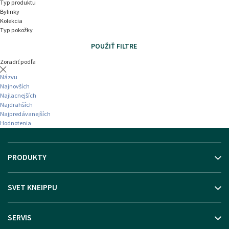
Typ produktu
Bylinky
Kolekcia
Typ pokožky
VYMAZAŤ VŠETKY
POUŽIŤ FILTRE
Zoradiť podľa
Názvu
Najnovších
Najlacnejších
Najdrahších
Najpredávanejších
Hodnotenia
PRODUKTY
SVET KNEIPPU
SERVIS